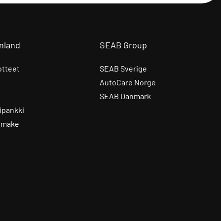
nland
SEAB Group
otteet
SEAB Sverige
AutoCare Norge
SEAB Danmark
ipankki
omake