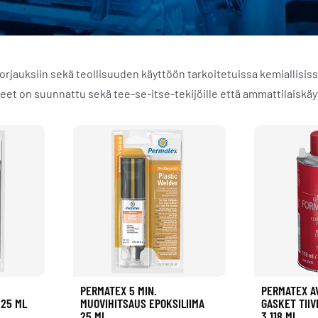
auksiin sekä teollisuuden käyttöön tarkoitetuissa kemiallisissa 
tteet on suunnattu sekä tee-se-itse-tekijöille että ammattilaiskäyt
PERMATEX 5 MIN.
PERMATEX AV
 25 ML
MUOVIHITSAUS EPOKSILIIMA
GASKET TIIV
25 ML
3 118 ML