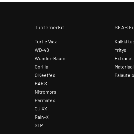
Tuotemerkit
SEAB Fi
Turtle Wax
Kaikki tu
WD-40
Yritys
Wunder-Baum
Extranet
Gorilla
Materiaal
O’Keeffe’s
Palautel
BAR’S
Nitromors
Permatex
QUIXX
Rain-X
STP