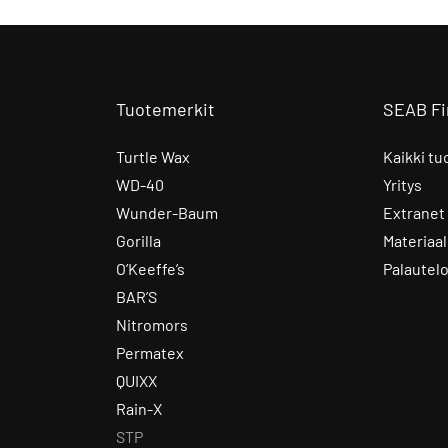
Tuotemerkit
SEAB Fi
Turtle Wax
Kaikki tu
WD-40
Yritys
Wunder-Baum
Extranet
Gorilla
Materiaal
O’Keeffe’s
Palautel
BAR’S
Nitromors
Permatex
QUIXX
Rain-X
STP