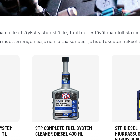
moille että yksityishenkilöille. Tuotteet estävät mahdollisia on
 moottoriongelmia ja näin pitää korjaus- ja huoltokustannukset a
SYSTEM
STP COMPLETE FUEL SYSTEM
STP DIESEL
0 ML
CLEANER DIESEL 400 ML
HIUKKASSUO
PUHDISTAJA