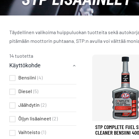
Täydellinen valikoima huippuluokan tuotteita sekä autokorjaa
pitämään moottorin puhtaana. STP:n avulla voi välttää monia
14 tuotetta
Käyttökohde
Bensiini
(4)
Diesel
(5)
Jäähdytin
(2)
Öljyn lisäaineet
(2)
STP COMPLETE FUEL 
CLEANER BENSIINI 40
Vaihteisto
(1)