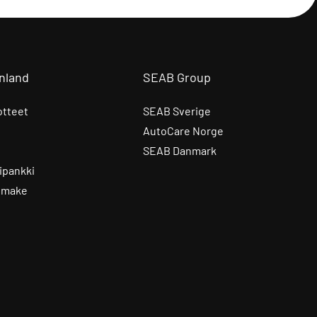
nland
SEAB Group
otteet
SEAB Sverige
AutoCare Norge
SEAB Danmark
ipankki
omake