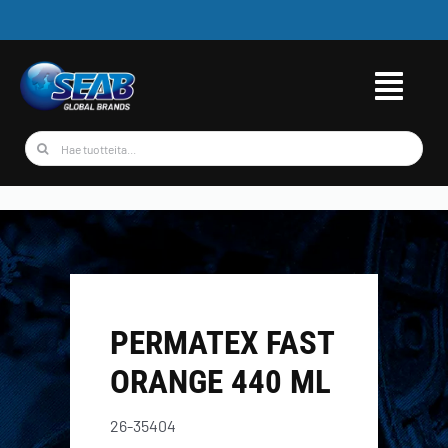
Skip
to
content
Etsi
...
PERMATEX FAST
ORANGE 440 ML
26-35404