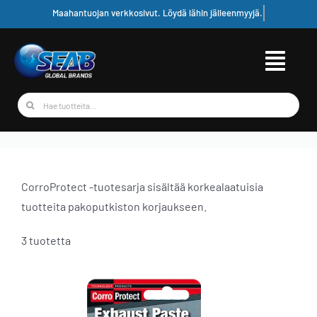
Skip
to
content
Etsi
...
CorroProtect -tuotesarja sisältää korkealaatuisia
tuotteita pakoputkiston korjaukseen.
3 tuotetta