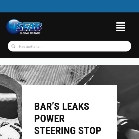
Skip
to
content
Etsi
...
BAR’S LEAKS
POWER
STEERING STOP