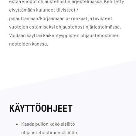
estää vuodot ohjaustehostinjärjestelmässä. Kehitetty
elvyttämään kuluneet tiivisteet /
palauttamaan/korjaamaan o- renkaat ja tiivisteet
vuotojen estämiseksi ohjaustehostinjärjestelmässä.
Voidaan käyttää kaikentyyppisten ohjaustehostimen
nesteiden kanssa.
KÄYTTÖOHJEET
Kaada pullon koko sisältö
ohjaustehostimensäiliöön.