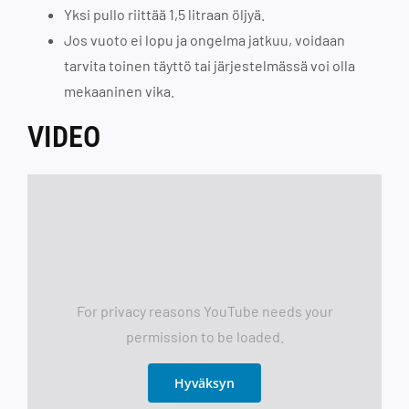
Yksi pullo riittää 1,5 litraan öljyä.
Jos vuoto ei lopu ja ongelma jatkuu, voidaan
tarvita toinen täyttö tai järjestelmässä voi olla
mekaaninen vika.
VIDEO
For privacy reasons YouTube needs your
permission to be loaded.
Hyväksyn