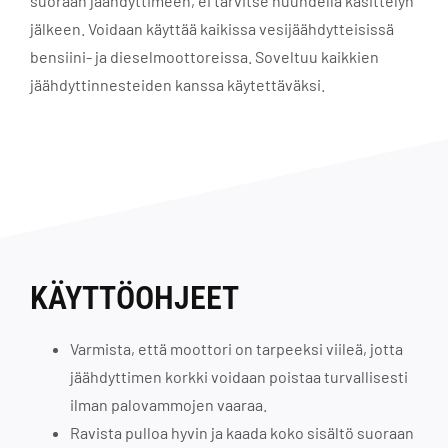
suoraan jäähdyttimeen, ei tarvitse huuhdella käsittelyn
jälkeen. Voidaan käyttää kaikissa vesijäähdytteisissä
bensiini- ja dieselmoottoreissa. Soveltuu kaikkien
jäähdyttinnesteiden kanssa käytettäväksi.
KÄYTTÖOHJEET
Varmista, että moottori on tarpeeksi viileä, jotta
jäähdyttimen korkki voidaan poistaa turvallisesti
ilman palovammojen vaaraa.
Ravista pulloa hyvin ja kaada koko sisältö suoraan