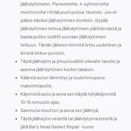
jäähdyttimeen. Pienemmille, 4-sylinterisille
moottoreille riittää puoli pulloa. Huomio: Jos et
pääse käsiksi jäähdyttimen korkkiin, löysää
jäähdyttimen letkua jäähdyttimen yläliitännästä ja
kaada pullon sisältö suoraan jäähdyttimen
letkuun. Tämän jälkeen kiinnitä letku uudelleen ja
kiristä letkun puristin.
Täytä jäähdytin ja ylivuotosäiliö oikealle tasolle ja
asenna jäähdyttimen korkki takaisin.
Käännä auton lämmitys ja tuuletinnopeus
maksimitasolle.
Käynnistä auto ja anna sen käydä tyhjäkäynnillä
10-15 minuutin ajan.
Sammuta moottori ja anna sen jäähtyä.
Täytä jäähdytin vedellä tai jäähdytysnesteellä ja
jätä Bar’s Head Gasket Repair -tuote