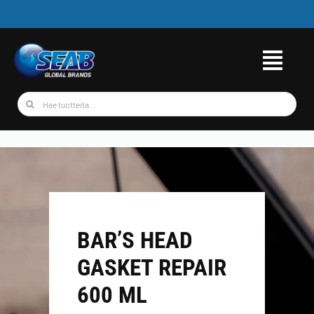
Skip
to
content
Etsi
...
BAR’S HEAD
GASKET REPAIR
600 ML