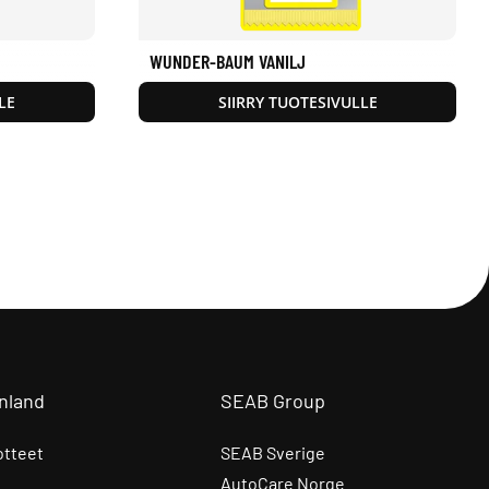
WUNDER-BAUM VANILJ
LE
SIIRRY TUOTESIVULLE
nland
SEAB Group
otteet
SEAB Sverige
AutoCare Norge