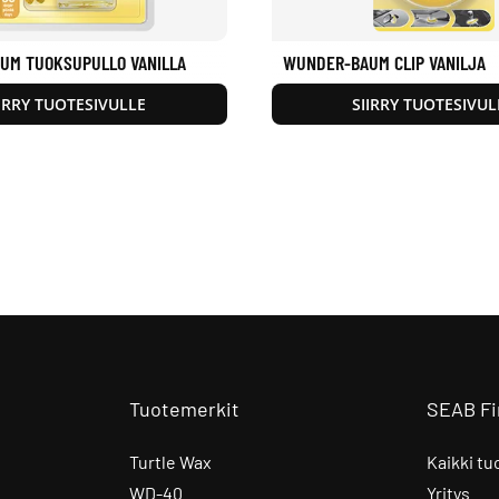
UM TUOKSUPULLO VANILLA
WUNDER-BAUM CLIP VANILJA
IIRRY TUOTESIVULLE
SIIRRY TUOTESIVUL
Tuotemerkit
SEAB Fi
Turtle Wax
Kaikki tu
WD-40
Yritys