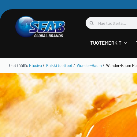
Skip
to
Etsi
content
...
TUOTEMERKIT
Olet täällä:
Etusivu
/
Kaikki tuotteet
/
Wunder-Baum
/
Wunder-Baum Pum