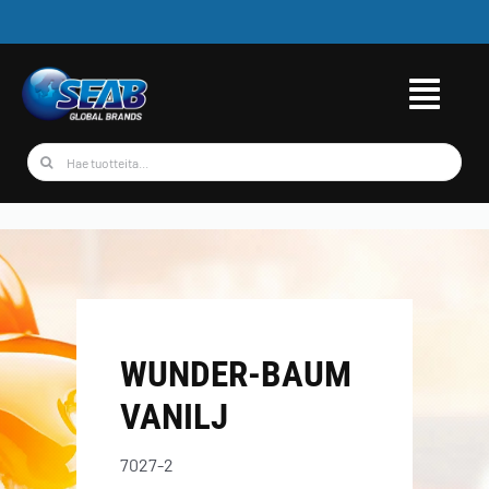
Skip
to
content
Etsi
...
WUNDER-BAUM
VANILJ
7027-2