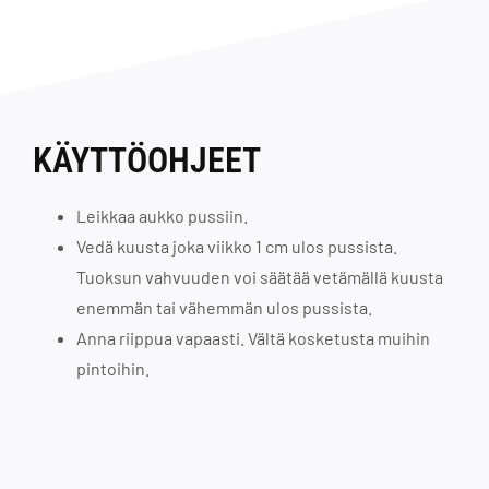
KÄYTTÖOHJEET
Leikkaa aukko pussiin.
Vedä kuusta joka viikko 1 cm ulos pussista.
Tuoksun vahvuuden voi säätää vetämällä kuusta
enemmän tai vähemmän ulos pussista.
Anna riippua vapaasti. Vältä kosketusta muihin
pintoihin.