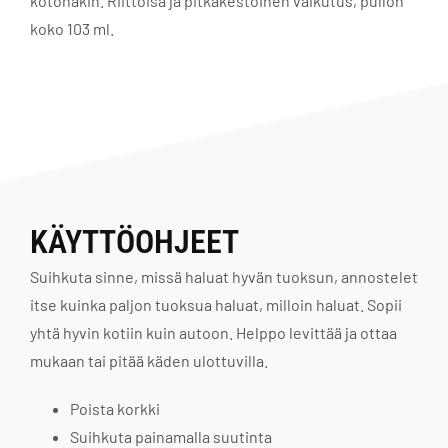
kotonakin. Riittoisa ja pitkäkestoinen vaikutus, pullon
koko 103 ml.
KÄYTTÖOHJEET
Suihkuta sinne, missä haluat hyvän tuoksun, annostelet
itse kuinka paljon tuoksua haluat, milloin haluat. Sopii
yhtä hyvin kotiin kuin autoon. Helppo levittää ja ottaa
mukaan tai pitää käden ulottuvilla.
Poista korkki
Suihkuta painamalla suutinta