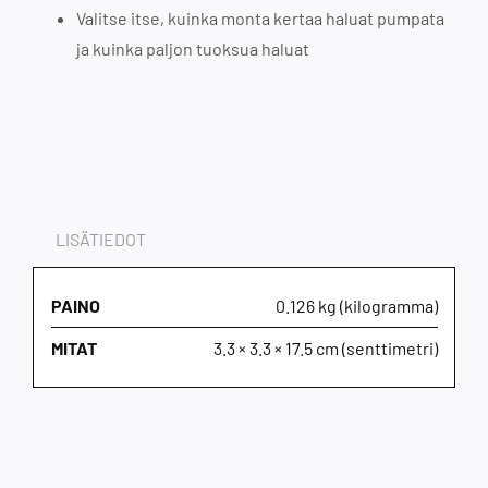
Valitse itse, kuinka monta kertaa haluat pumpata
ja kuinka paljon tuoksua haluat
LISÄTIEDOT
PAINO
0.126 kg (kilogramma)
MITAT
3.3 × 3.3 × 17.5 cm (senttimetri)