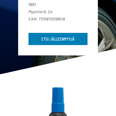
9851
Myyntierä: 24
EAN: 7315870098518
ETSI JÄLLEENMYYJÄ