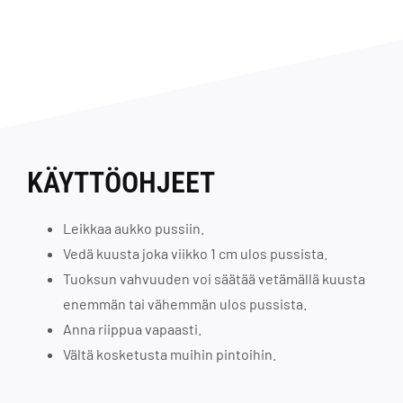
KÄYTTÖOHJEET
Leikkaa aukko pussiin.
Vedä kuusta joka viikko 1 cm ulos pussista.
Tuoksun vahvuuden voi säätää vetämällä kuusta
enemmän tai vähemmän ulos pussista.
Anna riippua vapaasti.
Vältä kosketusta muihin pintoihin.