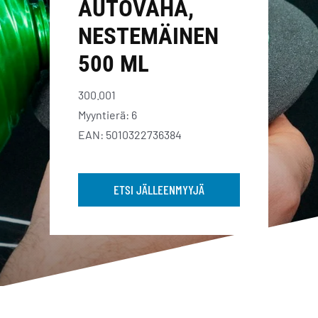
AUTOVAHA,
NESTEMÄINEN
500 ML
300.001
Myyntierä: 6
EAN: 5010322736384
ETSI JÄLLEENMYYJÄ