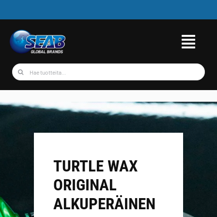
Skip
to
content
Etsi
...
TURTLE WAX
ORIGINAL
ALKUPERÄINEN