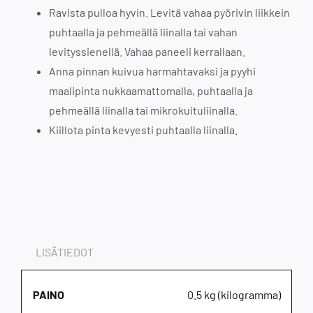
Ravista pulloa hyvin. Levitä vahaa pyörivin liikkein
puhtaalla ja pehmeällä liinalla tai vahan
levityssienellä. Vahaa paneeli kerrallaan.
Anna pinnan kuivua harmahtavaksi ja pyyhi
maalipinta nukkaamattomalla, puhtaalla ja
pehmeällä liinalla tai mikrokuituliinalla.
Kiillota pinta kevyesti puhtaalla liinalla.
LISÄTIEDOT
PAINO
0.5 kg (kilogramma)