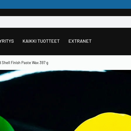
YRITYS
KAIKKI TUOTTEET
EXTRANET
 Shell Finish Paste Wax 397 g