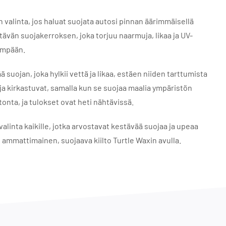
valinta, jos haluat suojata autosi pinnan äärimmäisellä
tävän suojakerroksen, joka torjuu naarmuja, likaa ja UV-
dempään.
suojan, joka hylkii vettä ja likaa, estäen niiden tarttumista
a ja kirkastuvat, samalla kun se suojaa maalia ympäristön
tonta, ja tulokset ovat heti nähtävissä.
alinta kaikille, jotka arvostavat kestävää suojaa ja upeaa
le ammattimainen, suojaava kiilto Turtle Waxin avulla.