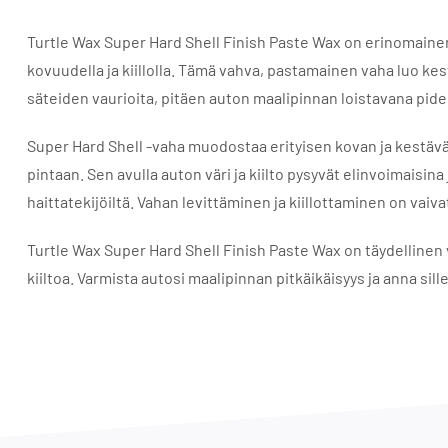
Turtle Wax Super Hard Shell Finish Paste Wax on erinomainen 
kovuudella ja kiillolla. Tämä vahva, pastamainen vaha luo kes
säteiden vaurioita, pitäen auton maalipinnan loistavana pi
Super Hard Shell -vaha muodostaa erityisen kovan ja kestävää 
pintaan. Sen avulla auton väri ja kiilto pysyvät elinvoimaisin
haittatekijöiltä. Vahan levittäminen ja kiillottaminen on vaiva
Turtle Wax Super Hard Shell Finish Paste Wax on täydellinen v
kiiltoa. Varmista autosi maalipinnan pitkäikäisyys ja anna sil