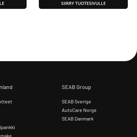
LE
SIIRRY TUOTESIVULLE
nland
SEAB Group
otteet
SEAB Sverige
AutoCare Norge
SEAB Danmark
ipankki
omake