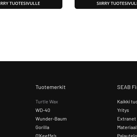
IIRRY TUOTESIVULLE
SIIRRY TUOTESIVUL
Tuotemerkit
SEAB Fi
Turtle Wax
Kaikki tu
WD-40
Yritys
Wunder-Baum
Extranet
Gorilla
Materiaal
O’Keeffe’s
Palautel