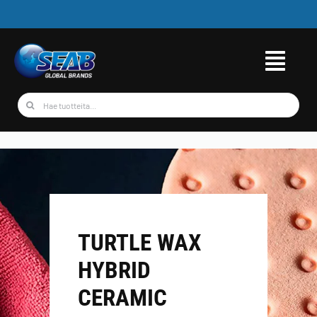
Skip
to
content
Etsi
...
TURTLE WAX
HYBRID
CERAMIC