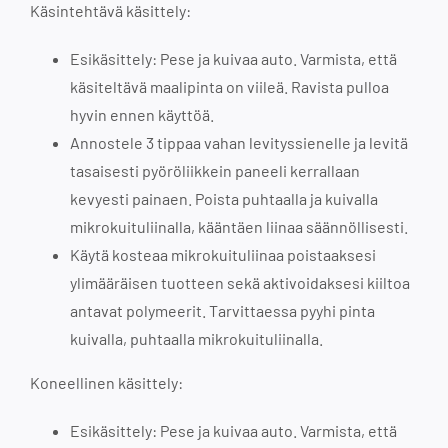
Käsintehtävä käsittely:
Esikäsittely: Pese ja kuivaa auto. Varmista, että
käsiteltävä maalipinta on viileä. Ravista pulloa
hyvin ennen käyttöä.
Annostele 3 tippaa vahan levityssienelle ja levitä
tasaisesti pyöröliikkein paneeli kerrallaan
kevyesti painaen. Poista puhtaalla ja kuivalla
mikrokuituliinalla, kääntäen liinaa säännöllisesti.
Käytä kosteaa mikrokuituliinaa poistaaksesi
ylimääräisen tuotteen sekä aktivoidaksesi kiiltoa
antavat polymeerit. Tarvittaessa pyyhi pinta
kuivalla, puhtaalla mikrokuituliinalla.
Koneellinen käsittely:
Esikäsittely: Pese ja kuivaa auto. Varmista, että