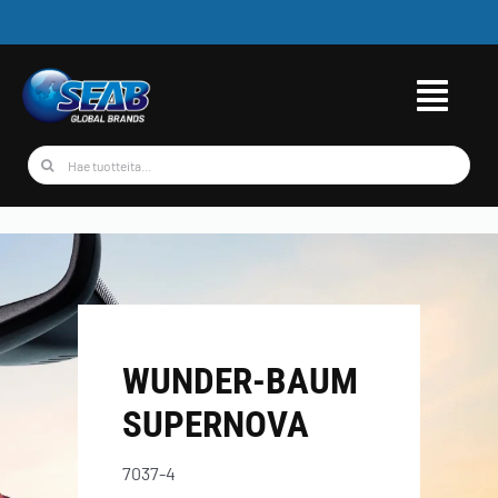
Skip
to
content
Etsi
...
WUNDER-BAUM
SUPERNOVA
7037-4