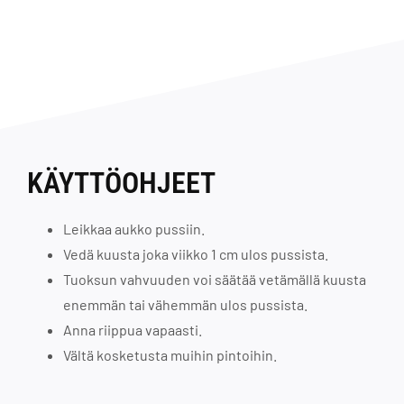
KÄYTTÖOHJEET
Leikkaa aukko pussiin.
Vedä kuusta joka viikko 1 cm ulos pussista.
Tuoksun vahvuuden voi säätää vetämällä kuusta
enemmän tai vähemmän ulos pussista.
Anna riippua vapaasti.
Vältä kosketusta muihin pintoihin.