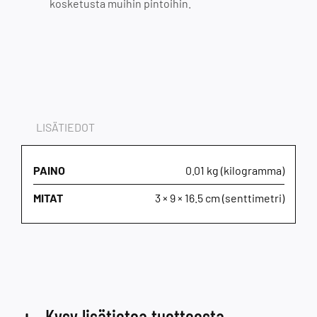
kosketusta muihin pintoihin.
LISÄTIEDOT
PAINO
0.01 kg (kilogramma)
MITAT
3 × 9 × 16.5 cm (senttimetri)
Kysy lisätietoa tuotteesta