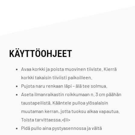
KÄYTTÖOHJEET
Avaa korkki ja poista muovinen tiiviste. Kierrä
korkki takaisin tiiviisti paikoilleen.
Pujota naru renkaan läpi – älä tee solmua.
Aseta ilmanraikastin roikkumaan n. 3 cm päähän
taustapeilistä. Kääntele pulloa ylösalaisin
muutaman kerran, jotta tuoksu alkaa vapautua.
Toista tarvittaessa.<(li>
Pidä pullo aina pystyasennossa ja vältä