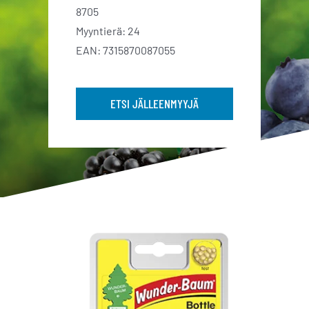
8705
Myyntierä: 24
EAN: 7315870087055
ETSI JÄLLEENMYYJÄ