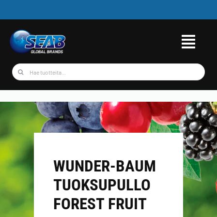
Skip
to
content
Etsi
...
WUNDER-BAUM
TUOKSUPULLO
FOREST FRUIT