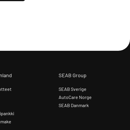
nland
SEAB Group
otteet
SEAB Sverige
AutoCare Norge
SEAB Danmark
ipankki
omake