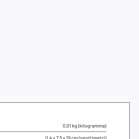
0.01 kg (kilogramma)
0.4 × 7.5 × 19 cm (senttimetri)