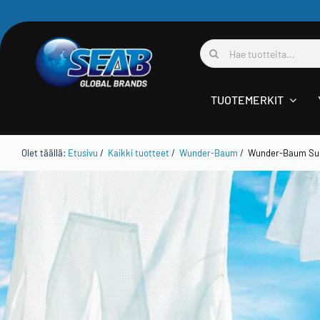
Skip
to
Etsi
content
...
TUOTEMERKIT
Olet täällä:
Etusivu
/
Kaikki tuotteet
/
Wunder-Baum
/
Wunder-Baum Su