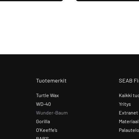
Tuotemerkit
SEAB Fi
Turtle Wax
Kaikki tu
WD-40
Yritys
Wunder-Baum
Extranet
Gorilla
Materiaal
O’Keeffe’s
Palautel
BAR’S