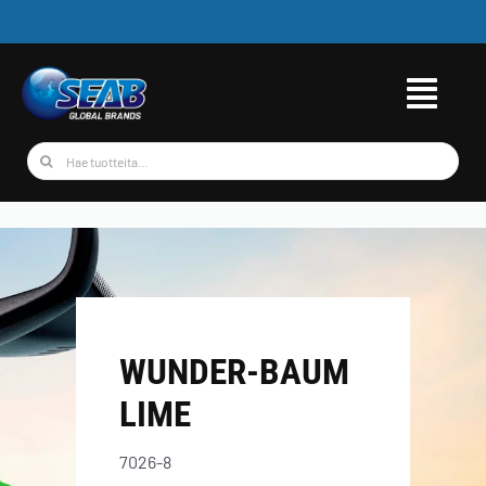
Skip
to
content
Etsi
...
WUNDER-BAUM
LIME
7026-8