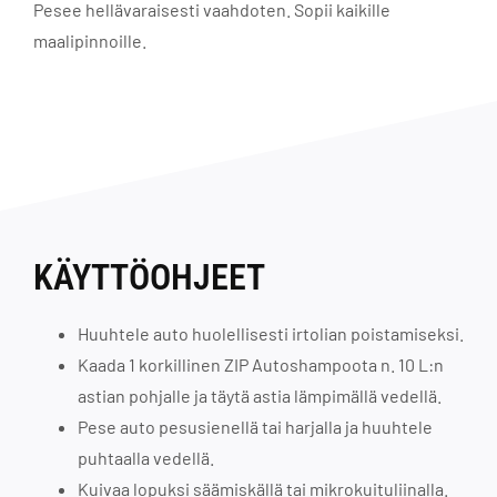
Pesee hellävaraisesti vaahdoten. Sopii kaikille
maalipinnoille.
KÄYTTÖOHJEET
Huuhtele auto huolellisesti irtolian poistamiseksi.
Kaada 1 korkillinen ZIP Autoshampoota n. 10 L:n
astian pohjalle ja täytä astia lämpimällä vedellä.
Pese auto pesusienellä tai harjalla ja huuhtele
puhtaalla vedellä.
Kuivaa lopuksi säämiskällä tai mikrokuituliinalla.