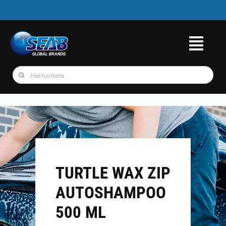
Skip
to
content
Etsi
...
TURTLE WAX ZIP
AUTOSHAMPOO
500 ML