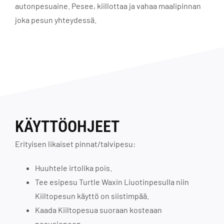
autonpesuaine. Pesee, kiillottaa ja vahaa maalipinnan
joka pesun yhteydessä.
KÄYTTÖOHJEET
Erityisen likaiset pinnat/talvipesu:
Huuhtele irtolika pois.
Tee esipesu Turtle Waxin Liuotinpesulla niin
Kiiltopesun käyttö on siistimpää.
Kaada Kiiltopesua suoraan kosteaan
pesusieneen.