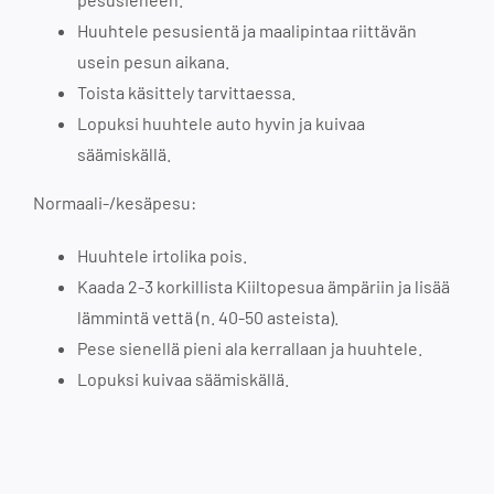
Huuhtele pesusientä ja maalipintaa riittävän
usein pesun aikana.
Toista käsittely tarvittaessa.
Lopuksi huuhtele auto hyvin ja kuivaa
säämiskällä.
Normaali-/kesäpesu:
Huuhtele irtolika pois.
Kaada 2-3 korkillista Kiiltopesua ämpäriin ja lisää
lämmintä vettä (n. 40-50 asteista).
Pese sienellä pieni ala kerrallaan ja huuhtele.
Lopuksi kuivaa säämiskällä.