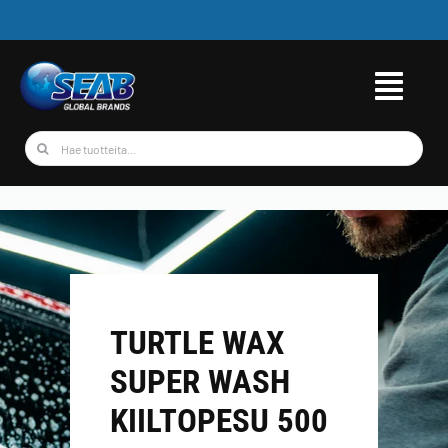
Skip
to
content
Etsi
...
TURTLE WAX
SUPER WASH
KIILTOPESU 500