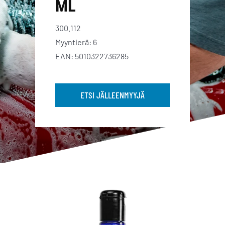
ML
300.112
Myyntierä: 6
EAN: 5010322736285
ETSI JÄLLEENMYYJÄ