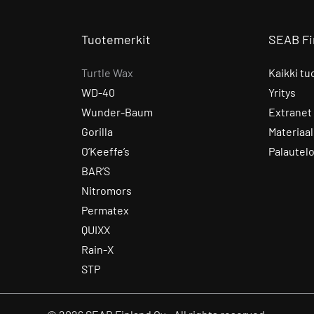
Tuotemerkit
SEAB Fi
Turtle Wax
Kaikki tu
WD-40
Yritys
Wunder-Baum
Extranet
Gorilla
Materiaal
O’Keeffe’s
Palautel
BAR’S
Nitromors
Permatex
QUIXX
Rain-X
STP