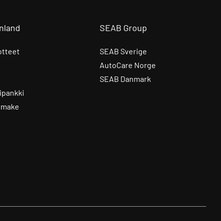
nland
SEAB Group
otteet
SEAB Sverige
AutoCare Norge
SEAB Danmark
ipankki
omake