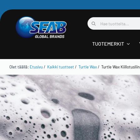
Skip
to
Etsi
content
...
TUOTEMERKIT
Olet täällä:
Etusivu
/
Kaikki tuotteet
/
Turtle Wax
/
Turtle Wax Kiillotusliin