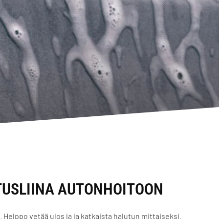
OTUSLIINA AUTONHOITOON
. Helppo vetää ulos ja ja katkaista halutun mittaiseksi.