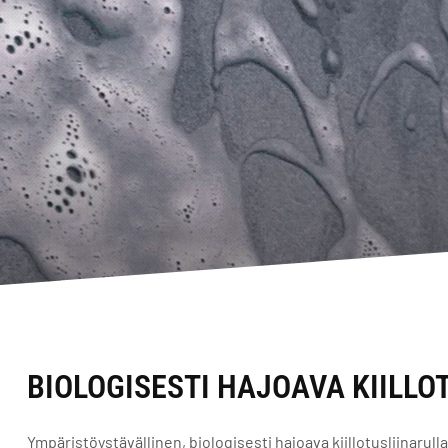
BIOLOGISESTI HAJOAVA KIILL
Ympäristöystävällinen, biologisesti hajoava kiillotusliinarulla