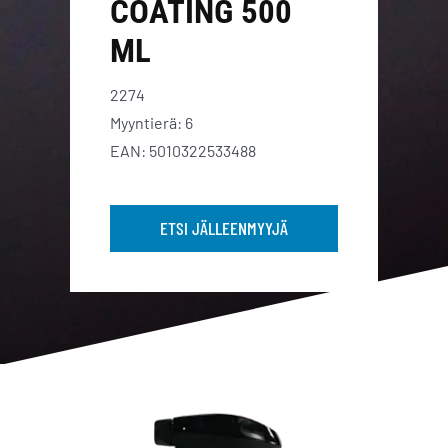
COATING 500
ML
2274
Myyntierä: 6
EAN: 5010322533488
ETSI JÄLLEENMYYJÄ