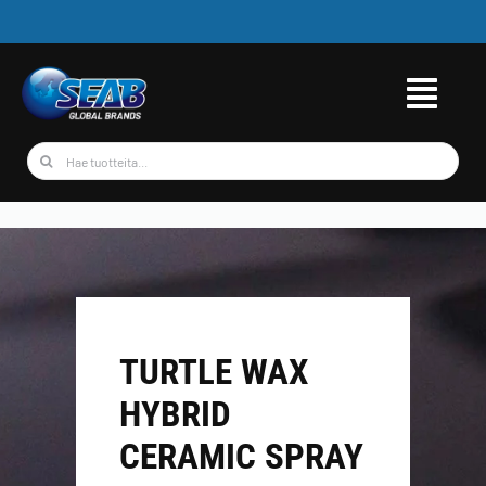
Skip
to
content
Etsi
...
TURTLE WAX
HYBRID
CERAMIC SPRAY