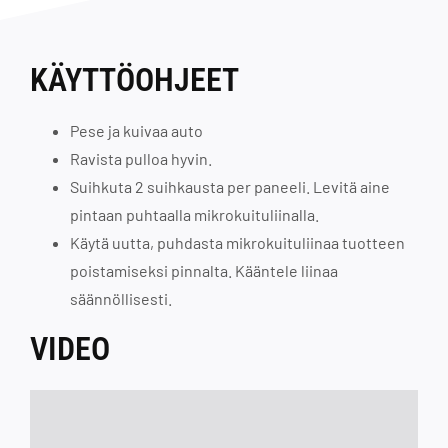
KÄYTTÖOHJEET
Pese ja kuivaa auto
Ravista pulloa hyvin.
Suihkuta 2 suihkausta per paneeli. Levitä aine
pintaan puhtaalla mikrokuituliinalla.
Käytä uutta, puhdasta mikrokuituliinaa tuotteen
poistamiseksi pinnalta. Kääntele liinaa
säännöllisesti.
VIDEO