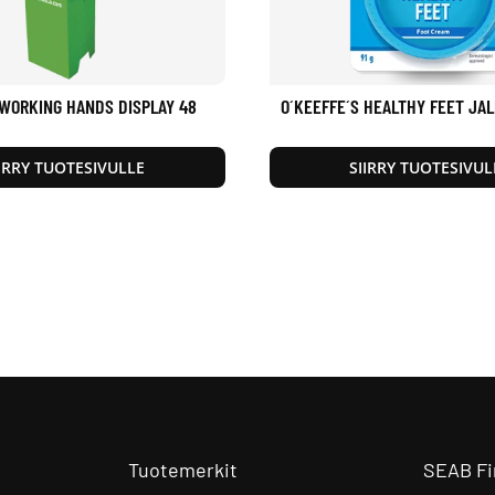
 WORKING HANDS DISPLAY 48
O´KEEFFE´S HEALTHY FEET JA
IIRRY TUOTESIVULLE
SIIRRY TUOTESIVUL
Tuotemerkit
SEAB Fi