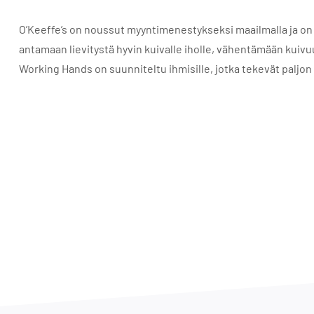
O’Keeffe’s on noussut myyntimenestykseksi maailmalla ja on 
antamaan lievitystä hyvin kuivalle iholle, vähentämään kuiv
Working Hands on suunniteltu ihmisille, jotka tekevät paljon tö