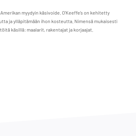
Amerikan myydyin käsivoide. O’Keeffe’s on kehitetty
uutta ja ylläpitämään ihon kosteutta. Nimensä mukaisesti
itä käsillä: maalarit, rakentajat ja korjaajat.