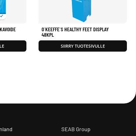
LKAVOIDE
O´KEEFFE´S HEALTHY FEET DISPLAY
48KPL
LE
SIIRRY TUOTESIVULLE
nland
SEAB Group