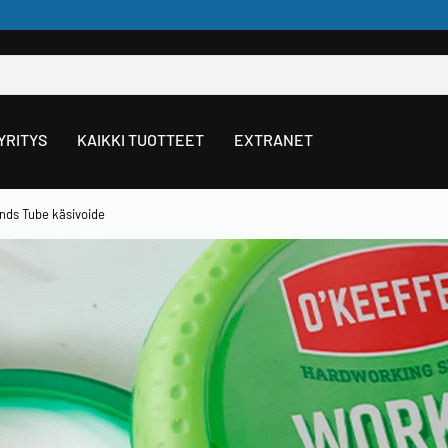
YRITYS
KAIKKI TUOTTEET
EXTRANET
nds Tube käsivoide