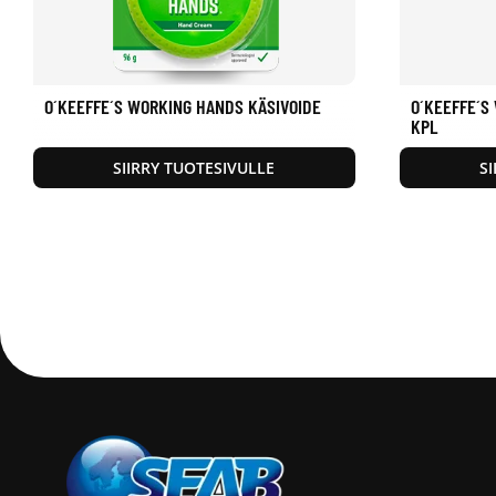
O´KEEFFE´S WORKING HANDS KÄSIVOIDE
O´KEEFFE´S
KPL
SIIRRY TUOTESIVULLE
S