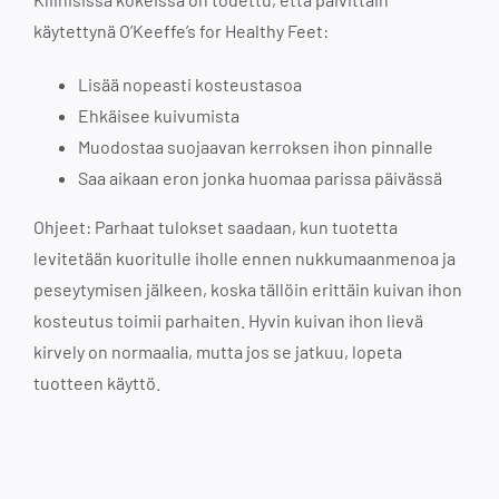
käytettynä O’Keeffe’s for Healthy Feet:
Lisää nopeasti kosteustasoa
Ehkäisee kuivumista
Muodostaa suojaavan kerroksen ihon pinnalle
Saa aikaan eron jonka huomaa parissa päivässä
Ohjeet: Parhaat tulokset saadaan, kun tuotetta
levitetään kuoritulle iholle ennen nukkumaanmenoa ja
peseytymisen jälkeen, koska tällöin erittäin kuivan ihon
kosteutus toimii parhaiten. Hyvin kuivan ihon lievä
kirvely on normaalia, mutta jos se jatkuu, lopeta
tuotteen käyttö.