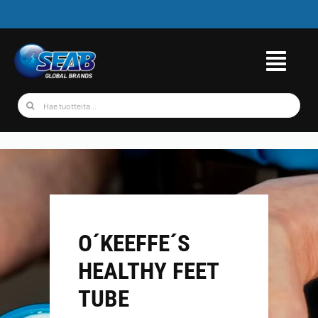
Skip
to
content
Etsi
...
O´KEEFFE´S
HEALTHY FEET
TUBE