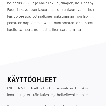
helpotus kuiville ja halkeileville jalkapohjille. Healthy
Feet -jalkavoiteen koostumus on tunkeutuvampi kuin
käsivoiteessa, jotta jalkojen paksumman ihon läpi
päästään nopeammin. Allantoiini poistaa tehokkaasti
kuollutta ihoa ja nopeuttaa ihon paranemista.
KÄYTTÖOHJEET
O’Keeffe’s for Healthy Feet -jalkavoide on tehokas
kosteuttaja erittäin kuivalle ja halkeilevalle iholle.
Kliinisissä kokeissa on todettu, että päivittäin