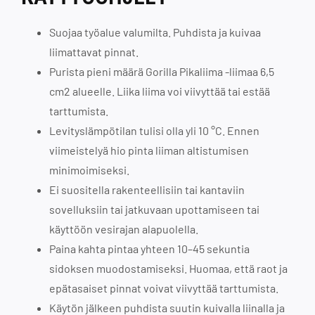
Suojaa työalue valumilta. Puhdista ja kuivaa
liimattavat pinnat.
Purista pieni määrä Gorilla Pikaliima -liimaa 6,5
cm2 alueelle. Liika liima voi viivyttää tai estää
tarttumista.
Levityslämpötilan tulisi olla yli 10 °C. Ennen
viimeistelyä hio pinta liiman altistumisen
minimoimiseksi.
Ei suositella rakenteellisiin tai kantaviin
sovelluksiin tai jatkuvaan upottamiseen tai
käyttöön vesirajan alapuolella.
Paina kahta pintaa yhteen 10–45 sekuntia
sidoksen muodostamiseksi. Huomaa, että raot ja
epätasaiset pinnat voivat viivyttää tarttumista.
Käytön jälkeen puhdista suutin kuivalla liinalla ja