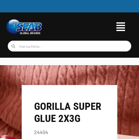
Skip
to
content
Etsi
...
GORILLA SUPER
GLUE 2X3G
24404