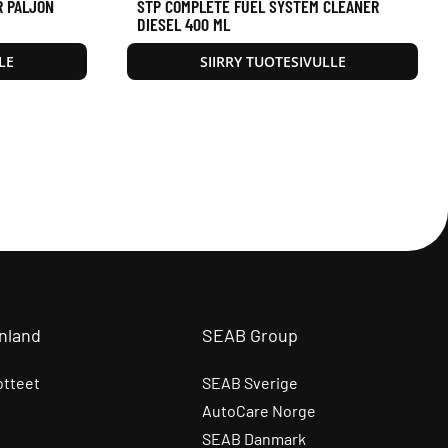
R PALJON
STP COMPLETE FUEL SYSTEM CLEANER
DIESEL 400 ML
LE
SIIRRY TUOTESIVULLE
nland
SEAB Group
otteet
SEAB Sverige
AutoCare Norge
SEAB Danmark