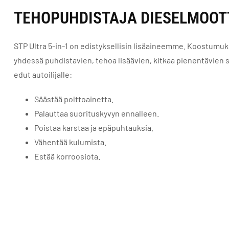
TEHOPUHDISTAJA DIESELMOOT
STP Ultra 5-in-1 on edistyksellisin lisäaineemme. Koostumu
yhdessä puhdistavien, tehoa lisäävien, kitkaa pienentävien
edut autoilijalle:
Säästää polttoainetta.
Palauttaa suorituskyvyn ennalleen.
Poistaa karstaa ja epäpuhtauksia.
Vähentää kulumista.
Estää korroosiota.