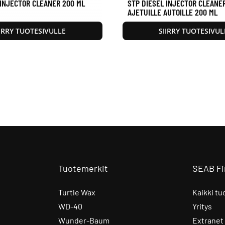
 INJECTOR CLEANER 200 ML
STP DIESEL INJECTOR CLEANE
AJETUILLE AUTOILLE 200 ML
IIRRY TUOTESIVULLE
SIIRRY TUOTESIVUL
Tuotemerkit
SEAB Fi
Turtle Wax
Kaikki tu
WD-40
Yritys
Wunder-Baum
Extranet