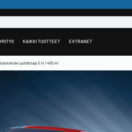
YRITYS
KAIKKI TUOTTEET
EXTRANET
ärjestelmän puhdistaja 5 in 1 400 ml