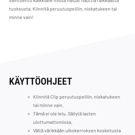
vaihtoehto kaikkialle missä haluat nauttia raikkaasta
tuoksusta. Kiinnitä peruutuspeiliin, niskatukeen tai
minne vain!
KÄYTTÖOHJEET
Kiinnitä Clip peruutuspeiliin, niskatukeen
tai minne vain.
Tämä ei ole lelu. Säilytä lasten
ulottumattomissa.
Vältä värikkään ulkokerroksen kosketusta