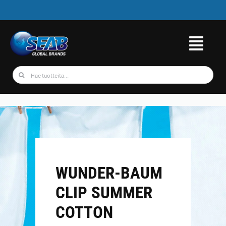
Skip
to
content
Etsi
...
WUNDER-BAUM
CLIP SUMMER
COTTON