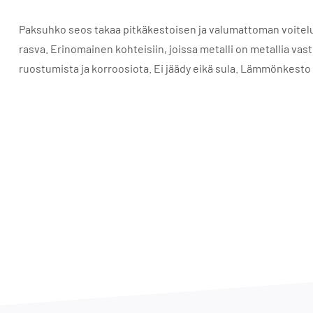
Paksuhko seos takaa pitkäkestoisen ja valumattoman voitelut
rasva. Erinomainen kohteisiin, joissa metalli on metallia v
ruostumista ja korroosiota. Ei jäädy eikä sula. Lämmönkesto