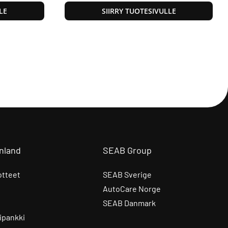
LE
SIIRRY TUOTESIVULLE
nland
SEAB Group
otteet
SEAB Sverige
AutoCare Norge
SEAB Danmark
ipankki