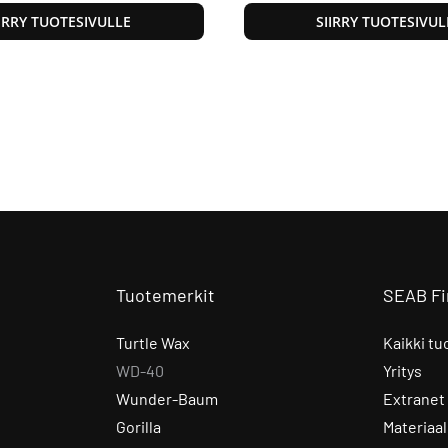
IIRRY TUOTESIVULLE
SIIRRY TUOTESIVUL
Tuotemerkit
SEAB Fi
Turtle Wax
Kaikki tu
WD-40
Yritys
Wunder-Baum
Extranet
Gorilla
Materiaal