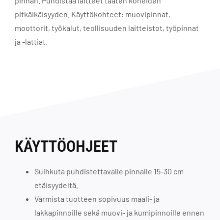
pinnan. Puhdistaa laitteet taaten koneiden
pitkäikäisyyden. Käyttökohteet: muovipinnat,
moottorit, työkalut, teollisuuden laitteistot, työpinnat
ja -lattiat.
KÄYTTÖOHJEET
Suihkuta puhdistettavalle pinnalle 15-30 cm
etäisyydeltä.
Varmista tuotteen sopivuus maali- ja
lakkapinnoille sekä muovi- ja kumipinnoille ennen