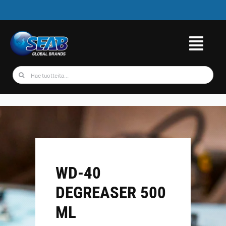
Skip
to
content
Etsi
...
WD-40
DEGREASER 500
ML