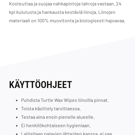
Kosteuttaa ja suojaa nahkapintoja tahroja vastaan. 24
kpl kulutusta ja hankausta kestäviä liinoja. Liinojen
materiaali on 100% muovitonta ja biologisesti hajoavaa.
KÄYTTÖOHJEET
Puhdista Turtle Wax Wipes liinoilla pinnat.
Toista käsittely tarvittaessa.
Testaa aina ensin pienelle alueelle.
Ei henkilökohtaiseen hygieniaan.
Lajitellaan palavien jätteiden kanssa, ei saa