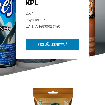
KPL
2374
Myyntierä: 6
EAN: 7314890023746
ETSI JÄLLEENMYYJÄ