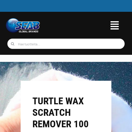
Skip
to
content
Etsi
...
TURTLE WAX
SCRATCH
REMOVER 100