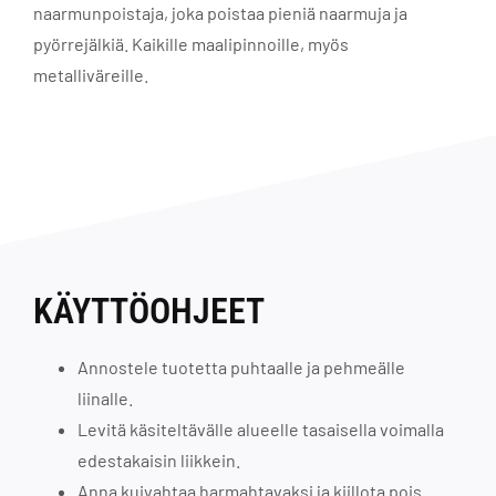
naarmunpoistaja, joka poistaa pieniä naarmuja ja
pyörrejälkiä. Kaikille maalipinnoille, myös
metalliväreille.
KÄYTTÖOHJEET
Annostele tuotetta puhtaalle ja pehmeälle
liinalle.
Levitä käsiteltävälle alueelle tasaisella voimalla
edestakaisin liikkein.
Anna kuivahtaa harmahtavaksi ja kiillota pois