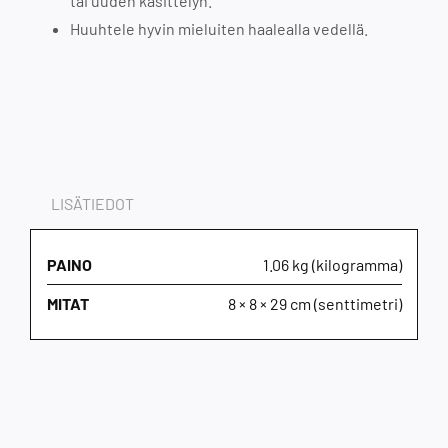
tai uuden käsittelyn.
Huuhtele hyvin mieluiten haalealla vedellä.
LISÄTIEDOT
PAINO
1.06 kg (kilogramma)
MITAT
8 × 8 × 29 cm (senttimetri)