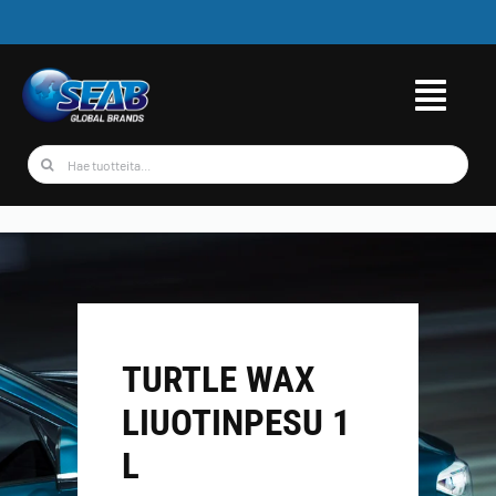
Skip
to
content
Etsi
...
TURTLE WAX
LIUOTINPESU 1
L