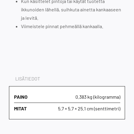
Kun käsittelet pintoja tai käytät tuotetta
ikkunoiden lähellä, suihkuta ainetta kankaaseen
ja levitä.
Viimeistele pinnat pehmeällä kankaalla.
LISÄTIEDOT
PAINO
0.383 kg (kilogramma)
MITAT
5.7 × 5.7 × 25.1 cm (senttimetri)