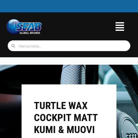
Skip
to
content
Etsi
...
TURTLE WAX
COCKPIT MATT
KUMI & MUOVI