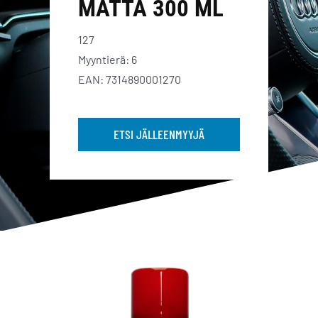
MATTA 300 ML
127
Myyntierä: 6
EAN: 7314890001270
ETSI JÄLLEENMYYJÄ