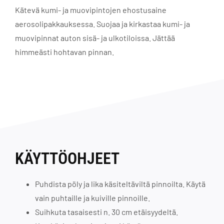
Kätevä kumi- ja muovipintojen ehostusaine
aerosolipakkauksessa. Suojaa ja kirkastaa kumi- ja
muovipinnat auton sisä- ja ulkotiloissa. Jättää
himmeästi hohtavan pinnan.
KÄYTTÖOHJEET
Puhdista pöly ja lika käsiteltäviltä pinnoilta. Käytä
vain puhtaille ja kuiville pinnoille.
Suihkuta tasaisesti n. 30 cm etäisyydeltä.