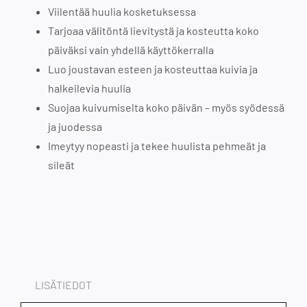
Viilentää huulia kosketuksessa
Tarjoaa välitöntä lievitystä ja kosteutta koko
päiväksi vain yhdellä käyttökerralla
Luo joustavan esteen ja kosteuttaa kuivia ja
halkeilevia huulia
Suojaa kuivumiselta koko päivän – myös syödessä
ja juodessa
Imeytyy nopeasti ja tekee huulista pehmeät ja
sileät
LISÄTIEDOT