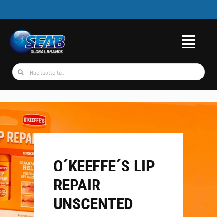
Skip
to
content
Etsi
...
O´KEEFFE´S LIP
REPAIR
UNSCENTED