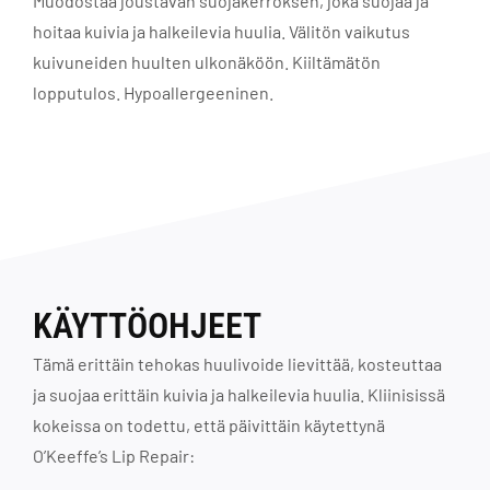
Muodostaa joustavan suojakerroksen, joka suojaa ja
hoitaa kuivia ja halkeilevia huulia. Välitön vaikutus
kuivuneiden huulten ulkonäköön. Kiiltämätön
lopputulos. Hypoallergeeninen.
KÄYTTÖOHJEET
Tämä erittäin tehokas huulivoide lievittää, kosteuttaa
ja suojaa erittäin kuivia ja halkeilevia huulia. Kliinisissä
kokeissa on todettu, että päivittäin käytettynä
O’Keeffe’s Lip Repair: