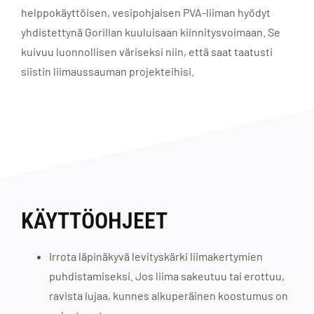
helppokäyttöisen, vesipohjaisen PVA-liiman hyödyt
yhdistettynä Gorillan kuuluisaan kiinnitysvoimaan. Se
kuivuu luonnollisen väriseksi niin, että saat taatusti
siistin liimaussauman projekteihisi.
KÄYTTÖOHJEET
Irrota läpinäkyvä levityskärki liimakertymien
puhdistamiseksi. Jos liima sakeutuu tai erottuu,
ravista lujaa, kunnes alkuperäinen koostumus on