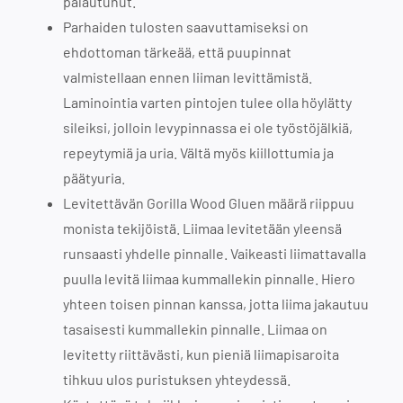
palautunut.
Parhaiden tulosten saavuttamiseksi on
ehdottoman tärkeää, että puupinnat
valmistellaan ennen liiman levittämistä.
Laminointia varten pintojen tulee olla höylätty
sileiksi, jolloin levypinnassa ei ole työstöjälkiä,
repeytymiä ja uria. Vältä myös kiillottumia ja
päätyuria.
Levitettävän Gorilla Wood Gluen määrä riippuu
monista tekijöistä. Liimaa levitetään yleensä
runsaasti yhdelle pinnalle. Vaikeasti liimattavalla
puulla levitä liimaa kummallekin pinnalle. Hiero
yhteen toisen pinnan kanssa, jotta liima jakautuu
tasaisesti kummallekin pinnalle. Liimaa on
levitetty riittävästi, kun pieniä liimapisaroita
tihkuu ulos puristuksen yhteydessä.