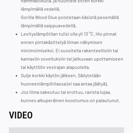
hammastikulla, ja huuhtele sitten korkki
lämpimällä vedellä.
Gorilla Wood Glue poistetaan käsistä pesemällä
lämpimällä saippuavedellä.
Levityslämpötilan tulisi olla yli 13 °C. Hio pinnat
ennen pintakäsittelyä liiman näkymisen
minimoimiseksi. Ei suositella rakenteellisiin tai
kantaviin sovelluksiin tai jatkuvaan upottamiseen
tai käyttöön vesirajan alapuolella.
Sulje korkki käytön jälkeen. Säilytetään
huoneenlämpötilassa (ei saa antaa jäätyä).
Jos liima sakeutuu tai erottuu, ravista lujaa,
kunnes alkuperäinen koostumus on palautunut.
VIDEO