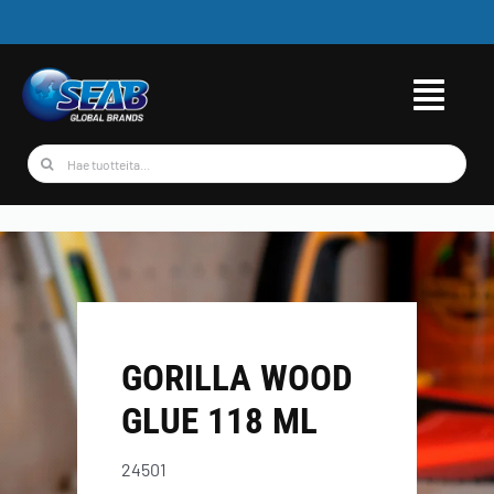
Skip
to
content
Etsi
...
GORILLA WOOD
GLUE 118 ML
24501