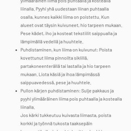
ylimääräinen liima pois puhtaalla ja kostealla
liinalla. Pyyhi yhä uudestaan liinan puhtaalla
osalla, kunnes kaikki liima on poistettu. Kun
alueet ovat täysin kuivuneet, hio tarpeen mukaan.
Pese kädet, iho ja kosteat tekstiilit saippualla ja
lämpimällä vedellä ja huuhtele.
Puhdistaminen, kun liima on kuivunut: Poista
kovettunut liima pinnoilta siklillä,
partakoneenterällä tai lastalla ja hio tarpeen
mukaan. Liota käsiä ja ihoa lämpimässä
saippuavedessä, pese ja huuhtele.
Pullon kärjen puhdistaminen: Sulje pakkaus ja
pyyhi ylimääräinen liima pois puhtaalla ja kostealla
liinalla.
Jos kärki tukkeutuu kuivasta liimasta, poista
korkki ja työnnä tukosta taaksepäin