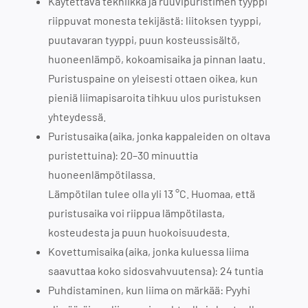
Käytettävä tekniikka ja ruuvipuristimen tyyppi
riippuvat monesta tekijästä: liitoksen tyyppi,
puutavaran tyyppi, puun kosteussisältö,
huoneenlämpö, kokoamisaika ja pinnan laatu.
Puristuspaine on yleisesti ottaen oikea, kun
pieniä liimapisaroita tihkuu ulos puristuksen
yhteydessä.
Puristusaika (aika, jonka kappaleiden on oltava
puristettuina): 20–30 minuuttia
huoneenlämpötilassa.
Lämpötilan tulee olla yli 13 °C. Huomaa, että
puristusaika voi riippua lämpötilasta,
kosteudesta ja puun huokoisuudesta.
Kovettumisaika (aika, jonka kuluessa liima
saavuttaa koko sidosvahvuutensa): 24 tuntia
Puhdistaminen, kun liima on märkää: Pyyhi