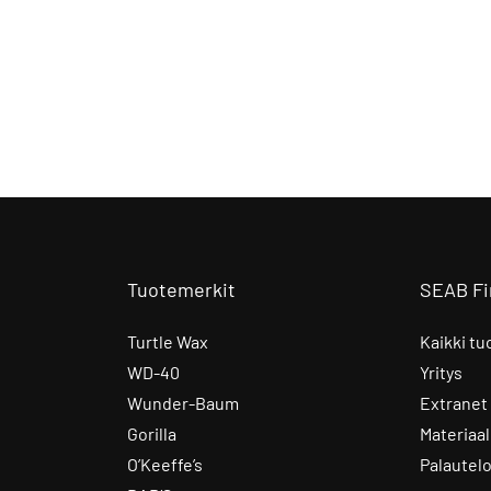
Tuotemerkit
SEAB Fi
Turtle Wax
Kaikki tu
WD-40
Yritys
Wunder-Baum
Extranet
Gorilla
Materiaal
O’Keeffe’s
Palautel