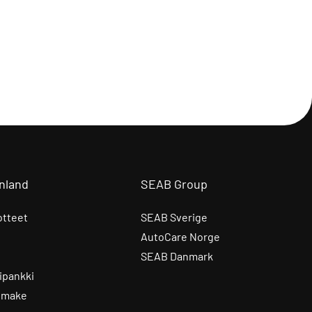
nland
SEAB Group
otteet
SEAB Sverige
AutoCare Norge
SEAB Danmark
ipankki
omake